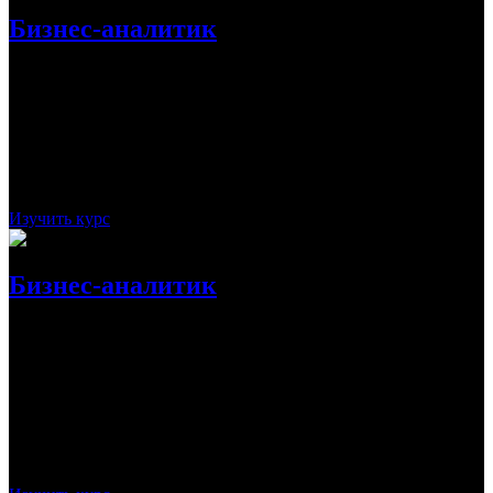
Бизнес-аналитик
За практически полгода будущий специалист научится
выявлять проблемы бизнеса путем анализа данных, а также
находить решения для роста. Он запустит бизнес, разработает
стратегию развития, оптимизирует процессы и многое другое.
Стоимость:
112 200
Рассрочка:
4 675 ₽
На 24 месяца
Срок:
6 месяцев
Изучить курс
Бизнес-аналитик
Данный онлайн-курс, ориентированный на практику,
поможет за 6 месяцев освоить все необходимые навыки для
работы в уважаемой компании в качестве перспективного
бизнес-аналитика. Также подойдет для улучшения уже
имеющихся навыков с целью получения повышения.
Стоимость:
63 000
Рассрочка:
5 250 ₽
На 12 месяцев
Срок:
6 месяцев