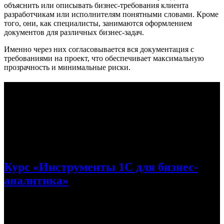
объяснить или описывать бизнес-требования клиента
разработчикам или исполнителям понятными словами. Кроме
того, они, как специалисты, занимаются оформлением
документов для различных бизнес-задач.
Именно через них согласовывается вся документация с
требованиями на проект, что обеспечивает максимальную
прозрачность и минимальные риски.
ТОП-10 курсов по бизнес-аналитике
Бизнес-аналитик - человек, отвечающий за детальный анализ
многих финансовых аспектов компании. Также именно он
строит отчеты и предлагает определенные решения. Наш
ТОП-10 направлен на то, чтобы получить знания,
необходимые для становления бизнес-аналитиком.
Курс «Инструменты 1С для бизнес-
аналитика»
Этот уникальный курс позволит заполнить пробелы в знаниях
аналитиков относительно платформы 1C: Предприятия. На
протяжении курса студент будет не раз создавать уникальные