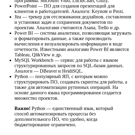
программы: Microsoft Visio, LucidChart, Gliffy.
PowerPoint — ПО для создания презентаций для
клиентов и работодателей. Аналоги: Keynote и Prezi.
Jira — трекер для отслеживания дедлайнов, составления
и установки задач и сохранения документов по
проектам. Аналогами считаются Asana, Trello и др.
Power BI — система аналитики, позволяющая загружать
и форматировать данные, а также производить
вычисления и визуализировать информацию в виде
отчетности. Известными аналогами Power BI являются
Tableau, QlikView и др.
MySQL Workbench — сервис для работы с языком
структурированных запросов по SQL-базам данных.
Аналоги — DBeaver и HeidiSQL.
Python — популярный ЯП, с которым можно
структурировать ПО, создавать скрипты для работы, а
также для автоматизации рутинных операций. На
основе данного языка программирования создается
множество проектов.
Важно!
Python — единственный язык, который
способ автоматизировать процессы без
дополнительного ПО, что удобно, когда
бюджетирование ограничено.