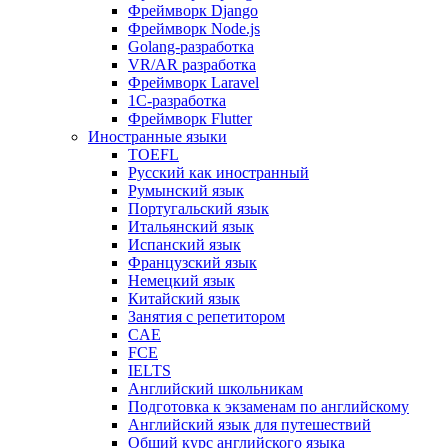
Фреймворк Django
Фреймворк Node.js
Golang-разработка
VR/AR разработка
Фреймворк Laravel
1C-разработка
Фреймворк Flutter
Иностранные языки
TOEFL
Русский как иностранный
Румынский язык
Португальский язык
Итальянский язык
Испанский язык
Французский язык
Немецкий язык
Китайский язык
Занятия с репетитором
CAE
FCE
IELTS
Английский школьникам
Подготовка к экзаменам по английскому
Английский язык для путешествий
Общий курс английского языка