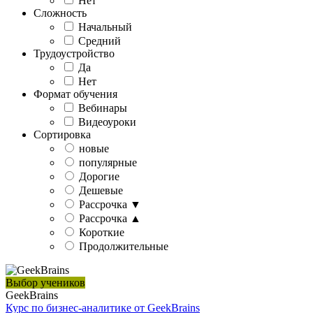
Нет
Сложность
Начальный
Средний
Трудоустройство
Да
Нет
Формат обучения
Вебинары
Видеоуроки
Сортировка
новые
популярные
Дорогие
Дешевые
Рассрочка ▼
Рассрочка ▲
Короткие
Продолжительные
Выбор учеников
GeekBrains
Курс по бизнес-аналитике от GeekBrains