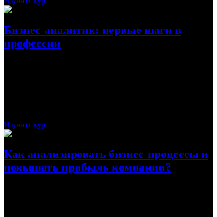
Изучить курс
Бизнес-аналитик: первые шаги в
профессии
Курс-введение поможет понять, как собирать и анализировать
данные, с инструментами работать. В конце получится
выяснить, какие именно навыки нужны для успешного
развития в качестве бизнес-аналитика.
Стоимость:
бесплатно
Рассрочка:
-
Срок:
3 дня
Изучить курс
Как анализировать бизнес-процессы и
повышать прибыль компании?
Курс от GeekBrains обучает новичков поиску потенциала у
компании для успешного развития и оптимизации бизнеса.
Они будут формулировать требования к бизнес-процессам и
ставить ТЗ, чтобы компания не разорилась, а зарабатывала.