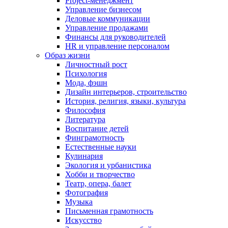
Project-менеджмент
Управление бизнесом
Деловые коммуникации
Управление продажами
Финансы для руководителей
HR и управление персоналом
Образ жизни
Личностный рост
Психология
Мода, фэшн
Дизайн интерьеров, строительство
История, религия, языки, культура
Философия
Литература
Воспитание детей
Финграмотность
Естественные науки
Кулинария
Экология и урбанистика
Хобби и творчество
Театр, опера, балет
Фотография
Музыка
Письменная грамотность
Искусство