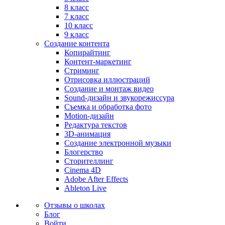
8 класс
7 класс
10 класс
9 класс
Создание контента
Копирайтинг
Контент-маркетинг
Стриминг
Отрисовка иллюстраций
Создание и монтаж видео
Sound-дизайн и звукорежиссура
Съемка и обработка фото
Motion-дизайн
Редактура текстов
3D-анимация
Создание электронной музыки
Блогерство
Сторителлинг
Cinema 4D
Adobe After Effects
Ableton Live
Отзывы о школах
Блог
Войти