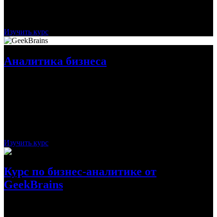
Стоимость:
бесплатно
Рассрочка:
-
Срок:
1 день
Изучить курс
Аналитика бизнеса
Youtube-курс предлагает обучение на примерах в виде кейсов
по анализу и построению маркетинговой стратегии. Их
можно использовать для увеличения прибыли компании и
управлении ее продажами.
Стоимость:
бесплатно
Рассрочка:
-
Срок:
14 дней
Изучить курс
Курс по бизнес-аналитике от
GeekBrains
На программе от GeekBrains можно научиться сбору и
обработке данных, а также их дальнейшей визуализации и