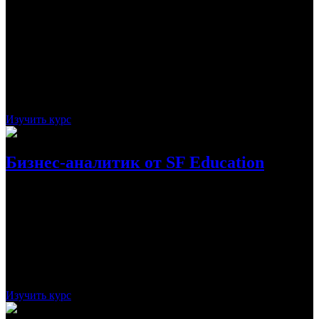
Будущий бизнес-аналитик, пройдя данный курс от Skillbox,
будет изучать процессы в компании, где он работает, а также
именно он будет давать рекомендации, как зарабатывать и не
разориться, основываясь на анализе данных о финансах и
бизнес-процессах.
Стоимость:
124 850
Рассрочка:
4 994 ₽
На 25 месяцев
Срок:
12 месяцев
Изучить курс
Бизнес-аналитик от SF Education
Пройдя курс от SF Education, человек сможет стать
посредником между представителями различных отделов
компании — финансов, IT, маркетинга и так далее. Он
научится выявлять потребности заказчика и
взаимодействовать с ним.
Стоимость:
110 160
Рассрочка:
-
Срок:
5 месяцев
Изучить курс