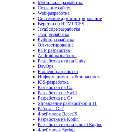
Мобильная разработка
Создание сайтов
Web-разработка
Системное администрирование
Верстка на HTML/CSS
JavaScript-разработка
Java-разработка
Python-разработка
QA-тестирование
PHP-разработка
Android-разработка
Разработка игр на Unity
DevOps
Frontend-разработка
Информационная безопасность
IOS-разработка
Разработка на C#
Разработка на Swift
Разработка на C++
Управление разработкой и IT
Работа с GIT
Фреймворк ReactJS
Разработка на Kotlin
Разработка игр на Unreal Engine
Фреймворк Spring