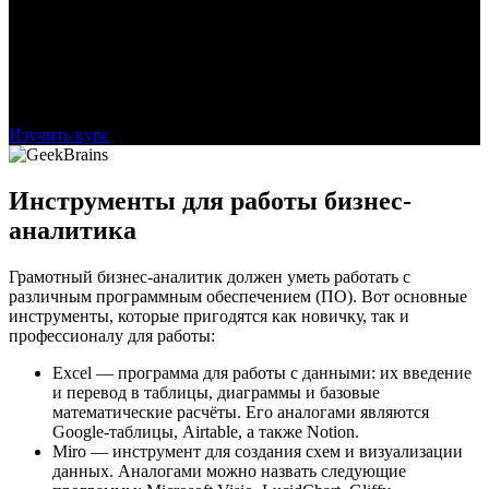
интерпретации. Окончив курс, можно стать
профессиональным бизнес аналитиком, а также получить
желанную профессию.
Стоимость:
62 508
Рассрочка:
5 209 ₽
На 12 месяцев
Срок:
12 месяцев
Изучить курс
Инструменты для работы бизнес-
аналитика
Грамотный бизнес-аналитик должен уметь работать с
различным программным обеспечением (ПО). Вот основные
инструменты, которые пригодятся как новичку, так и
профессионалу для работы:
Excel — программа для работы с данными: их введение
и перевод в таблицы, диаграммы и базовые
математические расчёты. Его аналогами являются
Google-таблицы, Airtable, а также Notion.
Miro — инструмент для создания схем и визуализации
данных. Аналогами можно назвать следующие