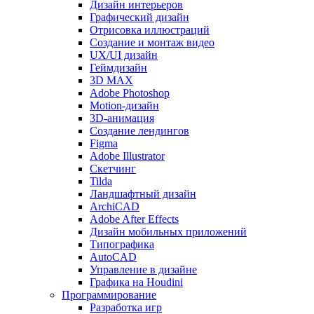
Дизайн интерьеров
Графический дизайн
Отрисовка иллюстраций
Создание и монтаж видео
UX/UI дизайн
Геймдизайн
3D MAX
Adobe Photoshop
Motion-дизайн
3D-анимация
Создание лендингов
Figma
Adobe Illustrator
Скетчинг
Tilda
Ландшафтный дизайн
ArchiCAD
Adobe After Effects
Дизайн мобильных приложений
Типографика
AutoCAD
Управление в дизайне
Графика на Houdini
Программирование
Разработка игр