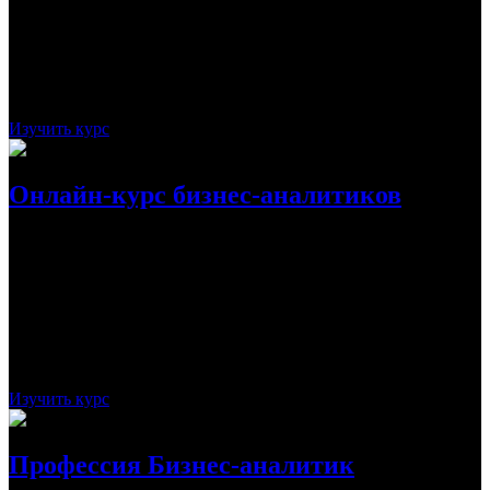
конфигурации «с нуля», работать с различными типовыми
конфигурациями, а также дорабатывать их в соответствии с
определенной ситуацией.
Стоимость:
16 300
Рассрочка:
-
Срок:
2 месяца
Изучить курс
Онлайн-курс бизнес-аналитиков
«Онлайн-курс по бизнес-анализу» — курс от IRS.Academy, в
котором имеется все необходимые знания, чтобы изучить
эффективные инструменты для анализа и выстраивания
работы команды или предприятия. Обучение позволит
устранить ошибки в знаниях и увеличить доходы.
Стоимость:
29 400
Рассрочка:
-
Срок:
30 дней
Изучить курс
Профессия Бизнес-аналитик