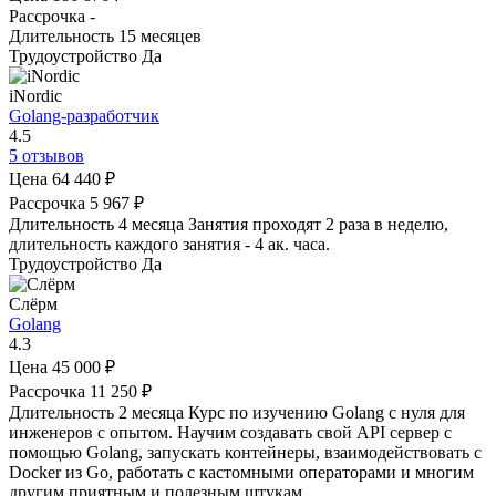
Рассрочка
-
Длительность
15 месяцев
Трудоустройство
Да
iNordic
Golang-разработчик
4.5
5 отзывов
Цена
64 440 ₽
Рассрочка
5 967 ₽
Длительность
4 месяца
Занятия проходят 2 раза в неделю,
длительность каждого занятия - 4 ак. часа.
Трудоустройство
Да
Слёрм
Golang
4.3
Цена
45 000 ₽
Рассрочка
11 250 ₽
Длительность
2 месяца
Курс по изучению Golang с нуля для
инженеров с опытом. Научим создавать свой API сервер с
помощью Golang, запускать контейнеры, взаимодействовать с
Docker из Go, работать с кастомными операторами и многим
другим приятным и полезным штукам.