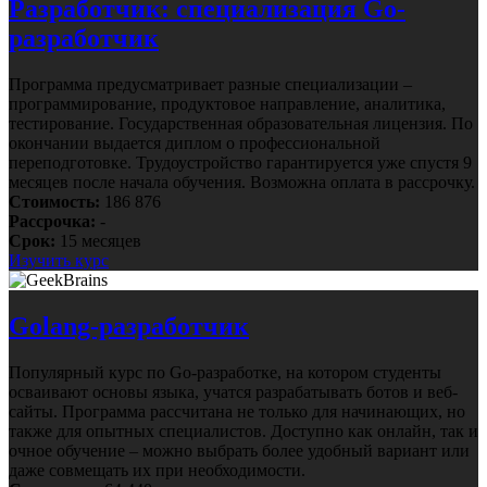
Разработчик: специализация Go-
разработчик
Программа предусматривает разные специализации –
программирование, продуктовое направление, аналитика,
тестирование. Государственная образовательная лицензия. По
окончании выдается диплом о профессиональной
переподготовке. Трудоустройство гарантируется уже спустя 9
месяцев после начала обучения. Возможна оплата в рассрочку.
Стоимость:
186 876
Рассрочка:
-
Срок:
15 месяцев
Изучить курс
Golang-разработчик
Популярный курс по Go-разработке, на котором студенты
осваивают основы языка, учатся разрабатывать ботов и веб-
сайты. Программа рассчитана не только для начинающих, но
также для опытных специалистов. Доступно как онлайн, так и
очное обучение – можно выбрать более удобный вариант или
даже совмещать их при необходимости.