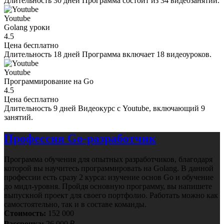
Длительность
30 дней
Программа состоит из 34 видеозанятий.
Youtube
Golang уроки
4.5
Цена
бесплатно
Длительность
18 дней
Программа включает 18 видеоуроков.
Youtube
Программирование на Go
4.5
Цена
бесплатно
Длительность
9 дней
Видеокурс с Youtube, включающий 9
занятий.
Профессия Go-разработчик
Программа обучения для опытных разработчиков, благодаря
которой вы научитесь программировать на Golang. В данной
профессии есть сразу 2 курса: изучение основ Go и обучение
до мидл-уровня. Пройдя основную программу, вы напишете
выпускной проект для своего портфолио. Работать можно как
самостоятельно, так и в составе команды.
Стоимость:
152 000
Рассрочка:
26 000 ₽