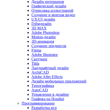
Дизайн интерьеров
Графический дизайн
Отрисовка иллюстраций
Создание и монтаж видео
UX/UI дизайн
Геймдизайн
3D MAX
Adobe Photoshop
Motion-дизайн
3D-анимация
Создание лендингов
Figma
Adobe Illustrator
Скетчинг
Tilda
Ландшафтный дизайн
ArchiCAD
Adobe After Effects
Дизайн мобильных приложений
Типографика
AutoCAD
Управление в дизайне
Графика на Houdini
Программирование
Разработка игр