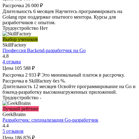
Рассрочка
26 000 ₽
Длительность
6 месяцев
Научитесь программировать на
Golang при поддержке опытного ментора. Курсы для
разработчиков с опытом.
Трудоустройство
Нет
Выбор учеников
SkillFactory
Профессия Backend-разработчик на Go
4.8
4 отзыва
Цена
105 588 ₽
Рассрочка
2 933 ₽
Это минимальный платеж в рассрочку.
Рассрочка в Skillfactory без %.
Длительность
12 месяцев
Освойте программирование на Go и
бэкенд-разработку высоконагруженных приложений.
Трудоустройство
-
Лучший рейтинг
GeekBrains
Разработчик: специализация Go-разработчик
4.4
5 отзывов
Цена
186 876 ₽