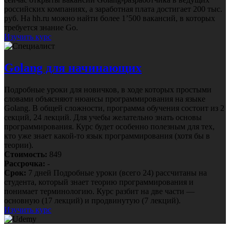
российских компаниях, а заработная плата достигает 200 тыс.
руб. На hh.ru можно найти более 1’500 вакансий, в которых
требуется знание Go.
Изучить курс
Golang для начинающих
Подробные уроки для новичков, в ходе которых простыми
словами объясняют нюансы программирования на языке
Golang. В общей сложности, программа обучения состоит из 2
секций, 24 лекций. Для учебы желательно знать основы
программирования. Курс будет особенно полезным для тех,
кто уже знает какой-то язык программирования (хотя бы в
теории).
Стоимость:
849
Рассрочка:
-
Срок:
7 дней
Подробные уроки (всего 24) рассчитаны на
студента, который знает теорию программирования и
понимает терминологию. Курс разбит на две части —
основную (17 лекций) и продвинутую (7 лекций).
Изучить курс