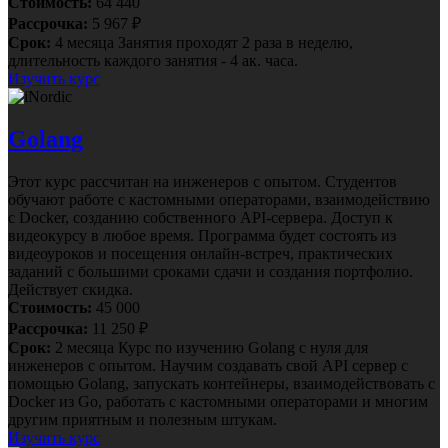
Стоимость:
64 440
Рассрочка:
5 967 ₽
Срок:
4 месяца
Занятия проходят 2 раза в неделю,
длительность каждого занятия - 4 ак. часа.
Изучить курс
Golang
Этот курс рассчитан на инженеров с опытом. Студентов
обучают работе с кастомными операторами, взаимодействию
с Docker, созданию собственного API-сервера. Доступ к
видеокурсу в любое время. Программа будет состоять из
видеоуроков и посещения онлайн-встреч, практических
заданий с большими сроками сдачи и создания портфолио.
Действует скидка.
Стоимость:
45 000
Рассрочка:
11 250 ₽
Срок:
2 месяца
Курс по изучению Golang с нуля для
инженеров с опытом. Научим создавать свой API сервер с
помощью Golang, запускать контейнеры, взаимодействовать с
Docker из Go, работать с кастомными операторами и многим
другим приятным и полезным штукам.
Изучить курс