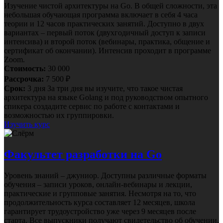
Изучение чистой архитектуры на Go. В общей сложности, эта
небольшая обучающая программа включает в себя 4 часа
теории и 12 часов практических занятий. Доступно в двух
вариантах – первый поток (двухгодичный доступ к записи
интенсива) и второй поток (вебинары, практика, общение и
сертификат об окончании). Интенсив проходит в программе
Zoom.
Стоимость:
30 000
Рассрочка:
7 500 ₽
Срок:
3 дня
За три дня вы изучите, что такое чистая
архитектура на языке Golang и под руководством опытного
спикера создадите сервис по работе с контактами и
возможностью их группировки.
Изучить курс
Факультет разработки на Go
Уровень знаний – джуниор. Доступны различные форматы
обучения – записи уроков, онлайн-вебинары и лекции,
практические и групповые занятия. Несмотря на то, что
продолжительность курса составляет 12 месяцев, школа
гарантирует трудоустройство уже через 9 месяцев после
старта. Все выпускники получают свидетельство об обучении.