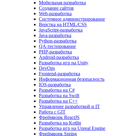
Мобильная разработка
Создание сайтов
Web-разработка
Системное администрирование
Верстка на HTML/CSS
JavaScript-разработка
Java-разработка
Python-разработка
QA-тестирование
PHP-разработка
Android-разработка
Разработка игр на Unity
DevOps
Frontend-разработка
Информационная безопасность
IOS-разработка
Разработка на C#
Разработка на Swift
Разработка на C++
Управление разработкой и IT
Работа с GIT
Фреймворк ReactJS
Разработка на Kotlin
Разработка игр на Unreal Engine
Фреймворк Spring