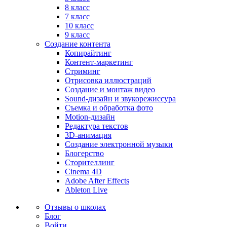
8 класс
7 класс
10 класс
9 класс
Создание контента
Копирайтинг
Контент-маркетинг
Стриминг
Отрисовка иллюстраций
Создание и монтаж видео
Sound-дизайн и звукорежиссура
Съемка и обработка фото
Motion-дизайн
Редактура текстов
3D-анимация
Создание электронной музыки
Блогерство
Сторителлинг
Cinema 4D
Adobe After Effects
Ableton Live
Отзывы о школах
Блог
Войти