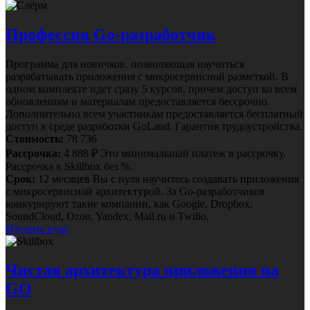
Профессия Go-разработчик
Программа для новичков, позволяющая научиться
разрабатывать приложения с микросервисной разметкой. В
одном комплекте идет сразу 5 курсов, причем доступ ко всем
обновлениям и материалам предоставляется бессрочно.
Дополнительно всем участникам предоставляется бесплатный
доступ к среде разработки GoLand. Гарантия трудоустройства.
Стоимость:
78 736
Рассрочка:
4 888 ₽
Это минимальный платеж в рассрочку.
Рассрочка в Skillbox без %.
Срок:
12 месяцев
Вы с нуля научитесь создавать приложения
с микросервисной архитектурой. За Go-разработчиков
конкурируют такие компании, как Google, Dropbox,
SoundCloud, Ozon, Yandex, Mail.ru и Twilio.
Изучить курс
Чистая архитектура приложения на
GO