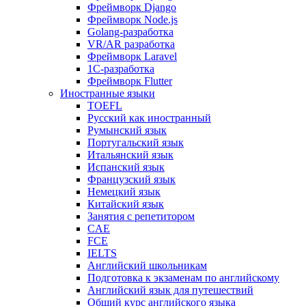
Фреймворк Django
Фреймворк Node.js
Golang-разработка
VR/AR разработка
Фреймворк Laravel
1C-разработка
Фреймворк Flutter
Иностранные языки
TOEFL
Русский как иностранный
Румынский язык
Португальский язык
Итальянский язык
Испанский язык
Французский язык
Немецкий язык
Китайский язык
Занятия с репетитором
CAE
FCE
IELTS
Английский школьникам
Подготовка к экзаменам по английскому
Английский язык для путешествий
Общий курс английского языка