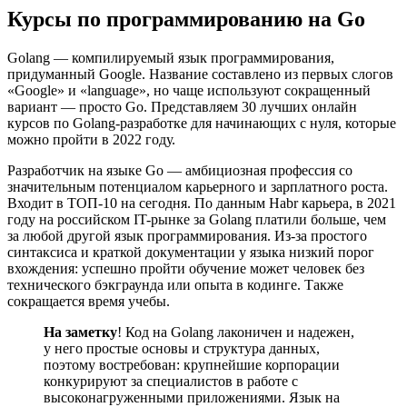
Курсы по программированию на Go
Golang — компилируемый язык программирования,
придуманный Google. Название составлено из первых слогов
«Google» и «language», но чаще используют сокращенный
вариант — просто Go. Представляем 30 лучших онлайн
курсов по Golang-разработке для начинающих с нуля, которые
можно пройти в 2022 году.
Разработчик на языке Go — амбициозная профессия со
значительным потенциалом карьерного и зарплатного роста.
Входит в ТОП-10 на сегодня. По данным Habr карьера, в 2021
году на российском IT-рынке за Golang платили больше, чем
за любой другой язык программирования. Из-за простого
синтаксиса и краткой документации у языка низкий порог
вхождения: успешно пройти обучение может человек без
технического бэкграунда или опыта в кодинге. Также
сокращается время учебы.
На заметку
! Код на Golang лаконичен и надежен,
у него простые основы и структура данных,
поэтому востребован: крупнейшие корпорации
конкурируют за специалистов в работе с
высоконагруженными приложениями. Язык на