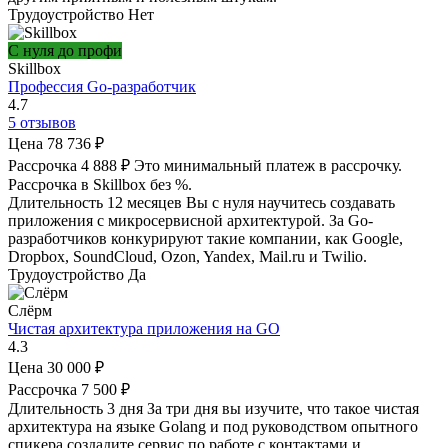
Трудоустройство
Нет
С нуля до профи
Skillbox
Профессия Go-разработчик
4.7
5 отзывов
Цена
78 736 ₽
Рассрочка
4 888 ₽
Это минимальный платеж в рассрочку.
Рассрочка в Skillbox без %.
Длительность
12 месяцев
Вы с нуля научитесь создавать
приложения с микросервисной архитектурой. За Go-
разработчиков конкурируют такие компании, как Google,
Dropbox, SoundCloud, Ozon, Yandex, Mail.ru и Twilio.
Трудоустройство
Да
Слёрм
Чистая архитектура приложения на GO
4.3
Цена
30 000 ₽
Рассрочка
7 500 ₽
Длительность
3 дня
За три дня вы изучите, что такое чистая
архитектура на языке Golang и под руководством опытного
спикера создадите сервис по работе с контактами и