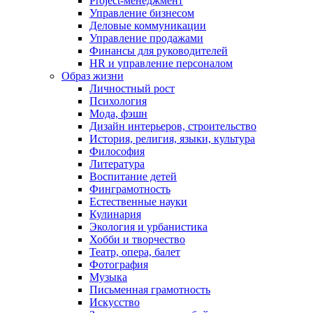
Project-менеджмент
Управление бизнесом
Деловые коммуникации
Управление продажами
Финансы для руководителей
HR и управление персоналом
Образ жизни
Личностный рост
Психология
Мода, фэшн
Дизайн интерьеров, строительство
История, религия, языки, культура
Философия
Литература
Воспитание детей
Финграмотность
Естественные науки
Кулинария
Экология и урбанистика
Хобби и творчество
Театр, опера, балет
Фотография
Музыка
Письменная грамотность
Искусство