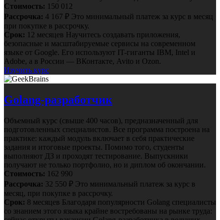
Стоимость:
150 012
Рассрочка:
4 167 ₽
Это минимальный платеж за курс в месяц
при покупке в рассрочку.
Срок:
12 месяцев
Научитесь создавать приложения,
безопасные и масштабируемые сервисы на современном
языке от Google. Его используют IT-гиганты IBM, Intel и
Adobe, а в России — ВКонтакте, Avito и Ozon.
Изучить курс
Golang-разработчик
Объемный курс (свыше 400 часов), предназначенный для
подготовленных специалистов. Все программа построена на
практике: каждый модуль включает в себя практические
задания и итоговые проекты. Помимо того, студенты
выполняют ДЗ и проходят тестирование. Выпускники
получают не только портфолио, но и диплом об окончании.
Стоимость:
162 990
Рассрочка:
32 550 ₽
Это минимальный платеж за курс в
месяц, при покупке в рассрочку.
Срок:
8 месяцев
Благодаря популярности Golang специалисты
со знанием этого языка крайне востребованы на рынке труда:
сейчас открыты вакансии Golang-разработчика в ведущих