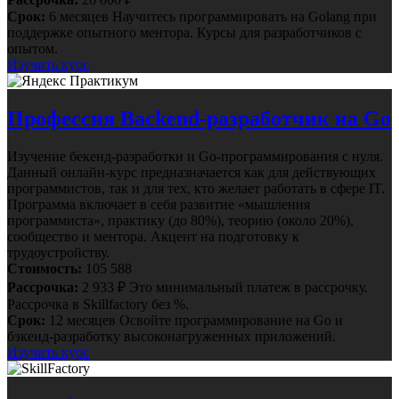
Срок:
6 месяцев
Научитесь программировать на Golang при
поддержке опытного ментора. Курсы для разработчиков с
опытом.
Изучить курс
Профессия Backend-разработчик на Go
Изучение бекенд-разработки и Go-программирования с нуля.
Данный онлайн-курс предназначается как для действующих
программистов, так и для тех, кто желает работать в сфере IT.
Программа включает в себя развитие «мышления
программиста», практику (до 80%), теорию (около 20%),
сообщество и ментора. Акцент на подготовку к
трудоустройству.
Стоимость:
105 588
Рассрочка:
2 933 ₽
Это минимальный платеж в рассрочку.
Рассрочка в Skillfactory без %.
Срок:
12 месяцев
Освойте программирование на Go и
бэкенд-разработку высоконагруженных приложений.
Изучить курс