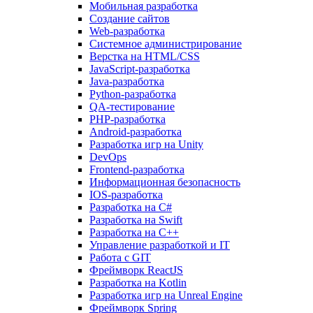
Мобильная разработка
Создание сайтов
Web-разработка
Системное администрирование
Верстка на HTML/CSS
JavaScript-разработка
Java-разработка
Python-разработка
QA-тестирование
PHP-разработка
Android-разработка
Разработка игр на Unity
DevOps
Frontend-разработка
Информационная безопасность
IOS-разработка
Разработка на C#
Разработка на Swift
Разработка на C++
Управление разработкой и IT
Работа с GIT
Фреймворк ReactJS
Разработка на Kotlin
Разработка игр на Unreal Engine
Фреймворк Spring