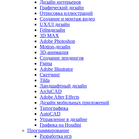
Дизайн интерьеров
Графический дизайн
Отрисовка иллюстраций
Создание и монтаж видео
UX/UI дизайн
Геймдизайн
3D MAX
Adobe Photoshop
Motion-дизайн
3D-анимация
Создание лендингов
Figma
Adobe Illustrator
Скетчинг
Tilda
Ландшафтный дизайн
ArchiCAD
Adobe After Effects
Дизайн мобильных приложений
Типографика
AutoCAD
Управление в дизайне
Графика на Houdini
Программирование
Разработка игр