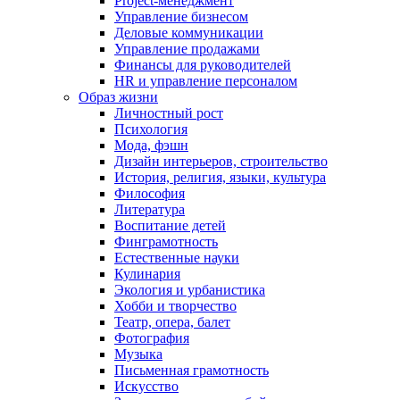
Project-менеджмент
Управление бизнесом
Деловые коммуникации
Управление продажами
Финансы для руководителей
HR и управление персоналом
Образ жизни
Личностный рост
Психология
Мода, фэшн
Дизайн интерьеров, строительство
История, религия, языки, культура
Философия
Литература
Воспитание детей
Финграмотность
Естественные науки
Кулинария
Экология и урбанистика
Хобби и творчество
Театр, опера, балет
Фотография
Музыка
Письменная грамотность
Искусство