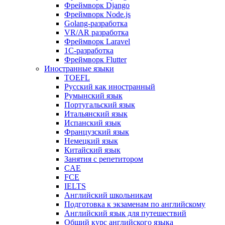
Фреймворк Django
Фреймворк Node.js
Golang-разработка
VR/AR разработка
Фреймворк Laravel
1C-разработка
Фреймворк Flutter
Иностранные языки
TOEFL
Русский как иностранный
Румынский язык
Португальский язык
Итальянский язык
Испанский язык
Французский язык
Немецкий язык
Китайский язык
Занятия с репетитором
CAE
FCE
IELTS
Английский школьникам
Подготовка к экзаменам по английскому
Английский язык для путешествий
Общий курс английского языка