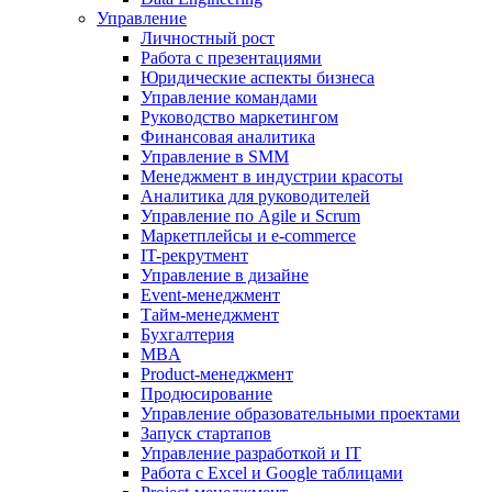
Управление
Личностный рост
Работа с презентациями
Юридические аспекты бизнеса
Управление командами
Руководство маркетингом
Финансовая аналитика
Управление в SMM
Менеджмент в индустрии красоты
Аналитика для руководителей
Управление по Agile и Scrum
Маркетплейсы и e-commerce
IT-рекрутмент
Управление в дизайне
Event-менеджмент
Тайм-менеджмент
Бухгалтерия
MBA
Product-менеджмент
Продюсирование
Управление образовательными проектами
Запуск стартапов
Управление разработкой и IT
Работа с Excel и Google таблицами