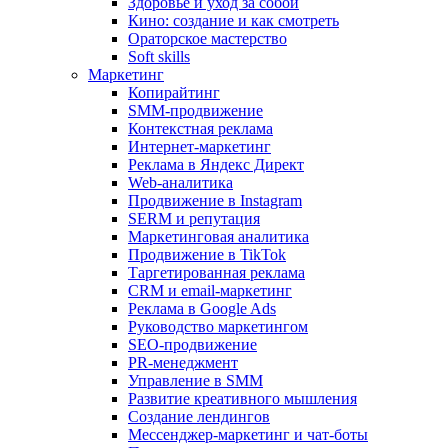
Здоровье и уход за собой
Кино: создание и как смотреть
Ораторское мастерство
Soft skills
Маркетинг
Копирайтинг
SMM-продвижение
Контекстная реклама
Интернет-маркетинг
Реклама в Яндекс Директ
Web-аналитика
Продвижение в Instagram
SERM и репутация
Маркетинговая аналитика
Продвижение в TikTok
Таргетированная реклама
CRM и email-маркетинг
Реклама в Google Ads
Руководство маркетингом
SEO-продвижение
PR-менеджмент
Управление в SMM
Развитие креативного мышления
Создание лендингов
Мессенджер-маркетинг и чат-боты