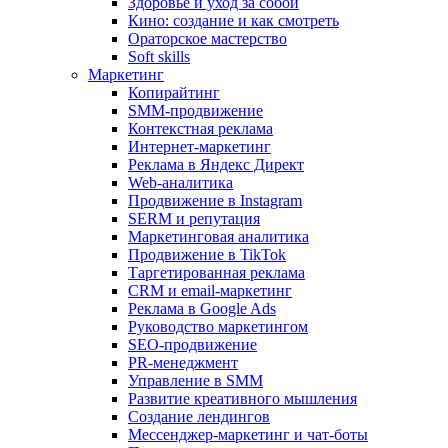
Здоровье и уход за собой
Кино: создание и как смотреть
Ораторское мастерство
Soft skills
Маркетинг
Копирайтинг
SMM-продвижение
Контекстная реклама
Интернет-маркетинг
Реклама в Яндекс Директ
Web-аналитика
Продвижение в Instagram
SERM и репутация
Маркетинговая аналитика
Продвижение в TikTok
Таргетированная реклама
CRM и email-маркетинг
Реклама в Google Ads
Руководство маркетингом
SEO-продвижение
PR-менеджмент
Управление в SMM
Развитие креативного мышления
Создание лендингов
Мессенджер-маркетинг и чат-боты