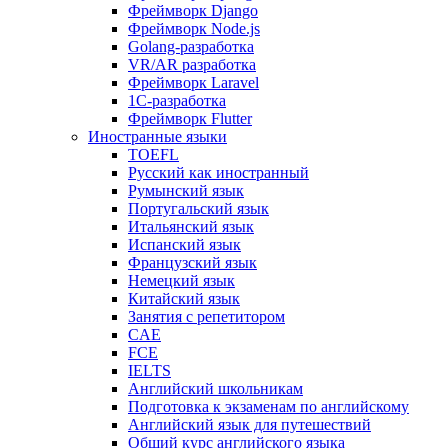
Фреймворк Django
Фреймворк Node.js
Golang-разработка
VR/AR разработка
Фреймворк Laravel
1C-разработка
Фреймворк Flutter
Иностранные языки
TOEFL
Русский как иностранный
Румынский язык
Португальский язык
Итальянский язык
Испанский язык
Французский язык
Немецкий язык
Китайский язык
Занятия с репетитором
CAE
FCE
IELTS
Английский школьникам
Подготовка к экзаменам по английскому
Английский язык для путешествий
Общий курс английского языка