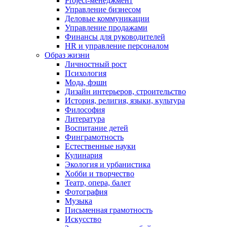
Project-менеджмент
Управление бизнесом
Деловые коммуникации
Управление продажами
Финансы для руководителей
HR и управление персоналом
Образ жизни
Личностный рост
Психология
Мода, фэшн
Дизайн интерьеров, строительство
История, религия, языки, культура
Философия
Литература
Воспитание детей
Финграмотность
Естественные науки
Кулинария
Экология и урбанистика
Хобби и творчество
Театр, опера, балет
Фотография
Музыка
Письменная грамотность
Искусство