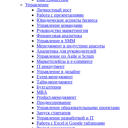
Управление
Личностный рост
Работа с презентациями
Юридические аспекты бизнеса
Управление командами
Руководство маркетингом
Финансовая аналитика
Управление в SMM
Менеджмент в индустрии красоты
Аналитика для руководителей
Управление по Agile и Scrum
Маркетплейсы и e-commerce
IT-рекрутмент
Управление в дизайне
Event-менеджмент
Тайм-менеджмент
Бухгалтерия
MBA
Product-менеджмент
Продюсирование
Управление образовательными проектами
Запуск стартапов
Управление разработкой и IT
Работа с Excel и Google таблицами