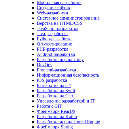
Мобильная разработка
Создание сайтов
Web-разработка
Системное администрирование
Верстка на HTML/CSS
JavaScript-разработка
Java-разработка
Python-разработка
QA-тестирование
PHP-разработка
Android-разработка
Разработка игр на Unity
DevOps
Frontend-разработка
Информационная безопасность
IOS-разработка
Разработка на C#
Разработка на Swift
Разработка на C++
Управление разработкой и IT
Работа с GIT
Фреймворк ReactJS
Разработка на Kotlin
Разработка игр на Unreal Engine
Фреймворк Spring