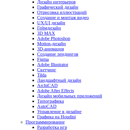
Дизайн интерьеров
Графический дизайн
Отрисовка иллюстраций
Создание и монтаж видео
UX/UI дизайн
Геймдизайн
3D MAX
Adobe Photoshop
Motion-дизайн
3D-анимация
Создание лендингов
Figma
Adobe Illustrator
Скетчинг
Tilda
Ландшафтный дизайн
ArchiCAD
Adobe After Effects
Дизайн мобильных приложений
Типографика
AutoCAD
Управление в дизайне
Графика на Houdini
Программирование
Разработка игр