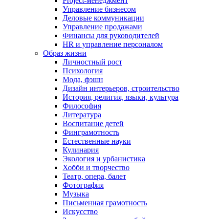
Project-менеджмент
Управление бизнесом
Деловые коммуникации
Управление продажами
Финансы для руководителей
HR и управление персоналом
Образ жизни
Личностный рост
Психология
Мода, фэшн
Дизайн интерьеров, строительство
История, религия, языки, культура
Философия
Литература
Воспитание детей
Финграмотность
Естественные науки
Кулинария
Экология и урбанистика
Хобби и творчество
Театр, опера, балет
Фотография
Музыка
Письменная грамотность
Искусство