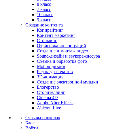
8 класс
7 класс
10 класс
9 класс
Создание контента
Копирайтинг
Контент-маркетинг
Стриминг
Отрисовка иллюстраций
Создание и монтаж видео
Sound-дизайн и звукорежиссура
Съемка и обработка фото
Motion-дизайн
Редактура текстов
3D-анимация
Создание электронной музыки
Блогерство
Сторителлинг
Cinema 4D
Adobe After Effects
Ableton Live
Отзывы о школах
Блог
Войти