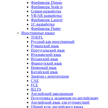
Фреймворк Django
Фреймворк Node.js
Golang-разработка
VR/AR разработка
Фреймворк Laravel
1C-разработка
Фреймворк Flutter
Иностранные языки
TOEFL
Русский как иностранный
Румынский язык
Португальский язык
Итальянский язык
Испанский язык
Французский язык
Немецкий язык
Китайский язык
Занятия с репетитором
CAE
FCE
IELTS
Английский школьникам
Подготовка к экзаменам по английскому
Английский язык для путешествий
Общий курс английского языка