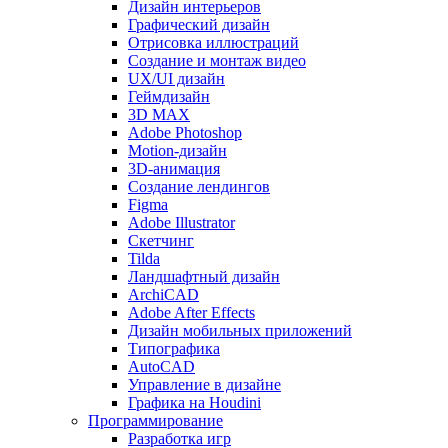
Дизайн интерьеров
Графический дизайн
Отрисовка иллюстраций
Создание и монтаж видео
UX/UI дизайн
Геймдизайн
3D MAX
Adobe Photoshop
Motion-дизайн
3D-анимация
Создание лендингов
Figma
Adobe Illustrator
Скетчинг
Tilda
Ландшафтный дизайн
ArchiCAD
Adobe After Effects
Дизайн мобильных приложений
Типографика
AutoCAD
Управление в дизайне
Графика на Houdini
Программирование
Разработка игр