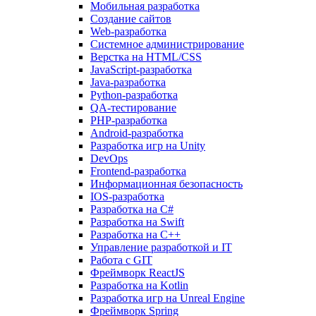
Мобильная разработка
Создание сайтов
Web-разработка
Системное администрирование
Верстка на HTML/CSS
JavaScript-разработка
Java-разработка
Python-разработка
QA-тестирование
PHP-разработка
Android-разработка
Разработка игр на Unity
DevOps
Frontend-разработка
Информационная безопасность
IOS-разработка
Разработка на C#
Разработка на Swift
Разработка на C++
Управление разработкой и IT
Работа с GIT
Фреймворк ReactJS
Разработка на Kotlin
Разработка игр на Unreal Engine
Фреймворк Spring