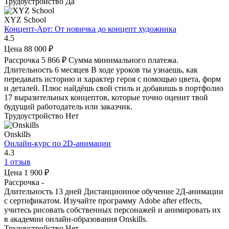
Трудоустройство
Да
XYZ School
Концепт-Арт: От новичка до концепт художника
4.5
Цена
88 000 ₽
Рассрочка
5 866 ₽
Сумма минимального платежа.
Длительность
6 месяцев
В ходе уроков ты узнаешь, как
передавать историю и характер героя с помощью цвета, форм
и деталей. Плюс найдёшь свой стиль и добавишь в портфолио
17 выразительных концептов, которые точно оценит твой
будущий работодатель или заказчик.
Трудоустройство
Нет
Onskills
Онлайн-курс по 2D-анимации
4.3
1 отзыв
Цена
1 900 ₽
Рассрочка
-
Длительность
13 дней
Дистанционное обучение 2Д-анимации
с сертификатом. Изучайте программу Adobe after effects,
учитесь рисовать собственных персонажей и анимировать их
в академии онлайн-образования Onskills.
Трудоустройство
Нет