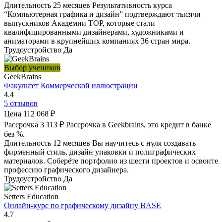
Длительность
25 месяцев
Результативность курса
“Компьютерная графика и дизайн” подтверждают тысячи
выпускников Академии TOP, которые стали
квалифицированными дизайнерами, художниками и
аниматорами в крупнейших компаниях 36 стран мира.
Трудоустройство
Да
Выбор учеников
GeekBrains
Факультет Коммерческой иллюстрации
4.4
5 отзывов
Цена
112 068 ₽
Рассрочка
3 113 ₽
Рассрочка в Geekbrains, это кредит в банке
без %.
Длительность
12 месяцев
Вы научитесь с нуля создавать
фирменный стиль, дизайн упаковки и полиграфических
материалов. Соберёте портфолио из шести проектов и освоите
профессию графического дизайнера.
Трудоустройство
Да
Setters Education
Онлайн-курс по графическому дизайну BASE
4.7