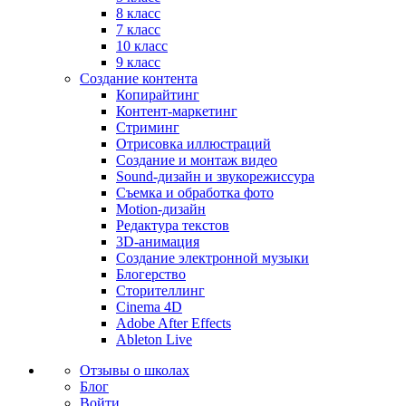
8 класс
7 класс
10 класс
9 класс
Создание контента
Копирайтинг
Контент-маркетинг
Стриминг
Отрисовка иллюстраций
Создание и монтаж видео
Sound-дизайн и звукорежиссура
Съемка и обработка фото
Motion-дизайн
Редактура текстов
3D-анимация
Создание электронной музыки
Блогерство
Сторителлинг
Cinema 4D
Adobe After Effects
Ableton Live
Отзывы о школах
Блог
Войти