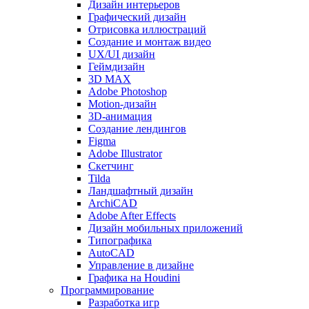
Дизайн интерьеров
Графический дизайн
Отрисовка иллюстраций
Создание и монтаж видео
UX/UI дизайн
Геймдизайн
3D MAX
Adobe Photoshop
Motion-дизайн
3D-анимация
Создание лендингов
Figma
Adobe Illustrator
Скетчинг
Tilda
Ландшафтный дизайн
ArchiCAD
Adobe After Effects
Дизайн мобильных приложений
Типографика
AutoCAD
Управление в дизайне
Графика на Houdini
Программирование
Разработка игр