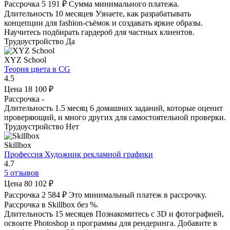
Рассрочка
5 191 ₽
Сумма минимального платежа.
Длительность
10 месяцев
Узнаете, как разрабатывать
концепции для fashion-съёмок и создавать яркие образы.
Научитесь подбирать гардероб для частных клиентов.
Трудоустройство
Да
XYZ School
Теория цвета в CG
4.5
Цена
18 100 ₽
Рассрочка
-
Длительность
1.5 месяц
6 домашних заданий, которые оценит
проверяющий, и много других для самостоятельной проверки.
Трудоустройство
Нет
Skillbox
Профессия Художник рекламной графики
4.7
5 отзывов
Цена
80 102 ₽
Рассрочка
2 584 ₽
Это минимальный платеж в рассрочку.
Рассрочка в Skillbox без %.
Длительность
15 месяцев
Познакомитесь с 3D и фотографией,
освоите Photoshop и программы для рендеринга. Добавите в