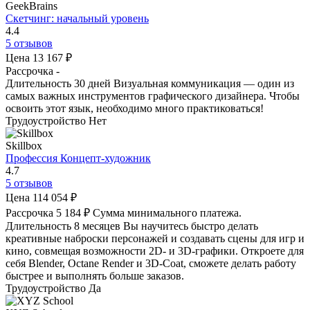
GeekBrains
Скетчинг: начальный уровень
4.4
5 отзывов
Цена
13 167 ₽
Рассрочка
-
Длительность
30 дней
Визуальная коммуникация — один из
самых важных инструментов графического дизайнера. Чтобы
освоить этот язык, необходимо много практиковаться!
Трудоустройство
Нет
Skillbox
Профессия Концепт-художник
4.7
5 отзывов
Цена
114 054 ₽
Рассрочка
5 184 ₽
Сумма минимального платежа.
Длительность
8 месяцев
Вы научитесь быстро делать
креативные наброски персонажей и создавать сцены для игр и
кино, совмещая возможности 2D- и 3D-графики. Откроете для
себя Blender, Octane Render и 3D-Coat, сможете делать работу
быстрее и выполнять больше заказов.
Трудоустройство
Да