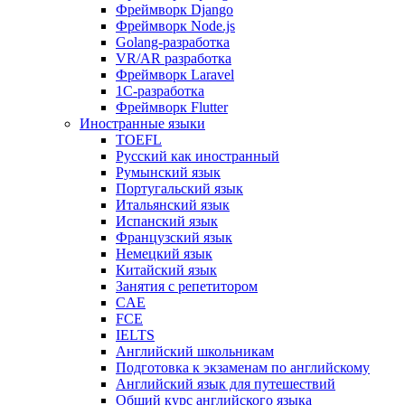
Фреймворк Django
Фреймворк Node.js
Golang-разработка
VR/AR разработка
Фреймворк Laravel
1C-разработка
Фреймворк Flutter
Иностранные языки
TOEFL
Русский как иностранный
Румынский язык
Португальский язык
Итальянский язык
Испанский язык
Французский язык
Немецкий язык
Китайский язык
Занятия с репетитором
CAE
FCE
IELTS
Английский школьникам
Подготовка к экзаменам по английскому
Английский язык для путешествий
Общий курс английского языка