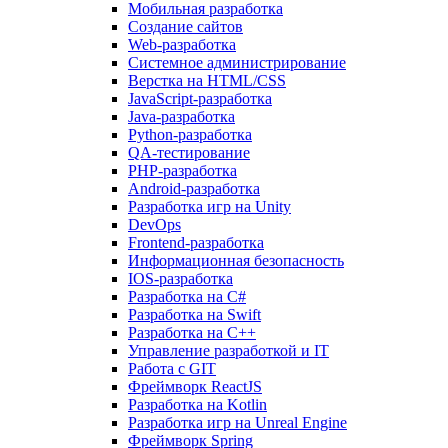
Мобильная разработка
Создание сайтов
Web-разработка
Системное администрирование
Верстка на HTML/CSS
JavaScript-разработка
Java-разработка
Python-разработка
QA-тестирование
PHP-разработка
Android-разработка
Разработка игр на Unity
DevOps
Frontend-разработка
Информационная безопасность
IOS-разработка
Разработка на C#
Разработка на Swift
Разработка на C++
Управление разработкой и IT
Работа с GIT
Фреймворк ReactJS
Разработка на Kotlin
Разработка игр на Unreal Engine
Фреймворк Spring