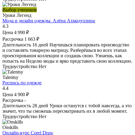
Выбор учеников
Уроки Легенд
Мода и дизайн одежды. Алёна Ахмадуллина
4.3
Цена
4 990 ₽
Рассрочка
1 663 ₽
Длительность
16 дней
Научишься планировать производство
и составлять товарную матрицу. Разберёшься во всех этапах
проектирования коллекции и создашь свою. Узнаешь, как
попасть на Неделю моды и ярко представить свою коллекцию.
Трудоустройство
Нет
Talentsy
Роспись по одежде
4.4
Цена
4 900 ₽
Рассрочка
-
Длительность
28 дней
Уроки останутся с тобой навсегда, а это
значит, что ты сможешь пересматривать их в любой момент.
Трудоустройство
Нет
Onskills
Онлайн-курс Corel Draw