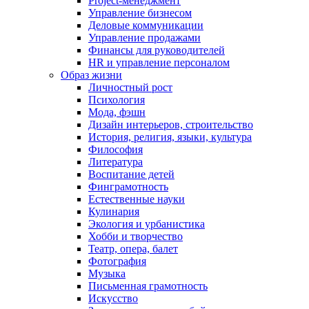
Project-менеджмент
Управление бизнесом
Деловые коммуникации
Управление продажами
Финансы для руководителей
HR и управление персоналом
Образ жизни
Личностный рост
Психология
Мода, фэшн
Дизайн интерьеров, строительство
История, религия, языки, культура
Философия
Литература
Воспитание детей
Финграмотность
Естественные науки
Кулинария
Экология и урбанистика
Хобби и творчество
Театр, опера, балет
Фотография
Музыка
Письменная грамотность
Искусство