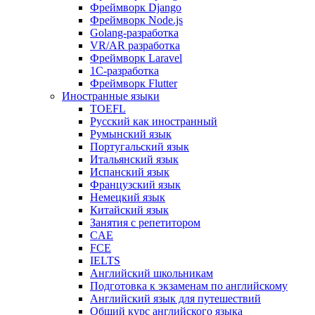
Фреймворк Django
Фреймворк Node.js
Golang-разработка
VR/AR разработка
Фреймворк Laravel
1C-разработка
Фреймворк Flutter
Иностранные языки
TOEFL
Русский как иностранный
Румынский язык
Португальский язык
Итальянский язык
Испанский язык
Французский язык
Немецкий язык
Китайский язык
Занятия с репетитором
CAE
FCE
IELTS
Английский школьникам
Подготовка к экзаменам по английскому
Английский язык для путешествий
Общий курс английского языка