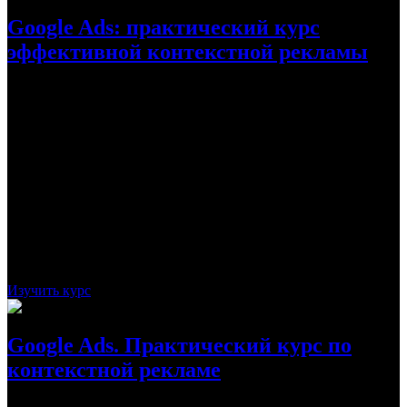
Google Ads: практический курс
эффективной контекстной рекламы
На курсе «Google Ads: практический курс эффективной
контекстной рекламы» студент сможет подробно рассмотреть
все вопросы, связанные с использованием крупнейшей в мире
системы контекстной рекламы под названием Google Ads. На
кейсах, предлагаемых специалистами, студент сможет сам
создать рекламную кампанию.
Стоимость:
19 990
Рассрочка:
1 067 ₽
Рассрочка на 18 месяцев
Срок:
24 дня
Данный курс посвящен рекламе в Google Ads.
Во время уроков длиной несколько часов вы получите
базовые знания по работе в контекстно-медийной сети Google,
сможете проводить эффективный поиск ключевых слов
Изучить курс
Google Ads. Практический курс по
контекстной рекламе