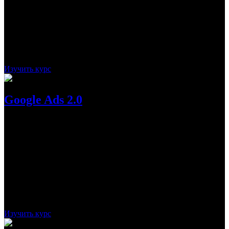
на практику, что не может не радовать.
Стоимость:
20 000
Рассрочка:
-
Срок:
2 месяца
Курс обучает всем тонкостям работы и
настроек Google Ads. Вы научитесь создавать объявления,
подбирать ключевые слова и работать с программами с самых
основ
Изучить курс
Google Ads 2.0
Под руководством экспертов Yagla, студент во время
прохождения данного курса научится правильной настройке,
а также эффективному запуску рекламной кампании в Google
Ads. В будущем специалист сможет делегировать процесс
подрядчикам, избавив себя от рутины.
Стоимость:
13 900
Рассрочка:
-
Срок:
1.5 месяц
Курс научит максимально эффективно
привлечь клиентов из Google Ads с использованием метода
гиперсегментации
Изучить курс