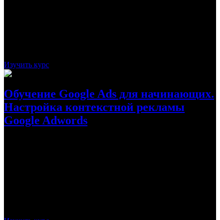
Курс посвящен всем основам работы с Google Ads. С первых
уроков этого курса студент уже научится многому: поиску
ключевых и минус-слов, настраивать и запускать рекламные
кампании и многому другому.
Стоимость:
11 900
Рассрочка:
992 ₽
Рассрочка на 12 месяцев
Срок:
30 дней
Изучить курс
Обучение Google Ads для начинающих.
Настройка контекстной рекламы
Google Adwords
Уроки Google Adwords для начинающих от Фила Кантра
позволяют узнать все, что связано с настройкой и запуском
контекстной рекламы в Google Ads. В ходе обучения студент
узнает все нюансы настройки, что может в будущем помочь
при составлении рекламы с использованием Google Adwords.
Стоимость:
бесплатно
Рассрочка:
-
Срок:
30 дней
Курс посвящен настройке рекламы Google
Adwords