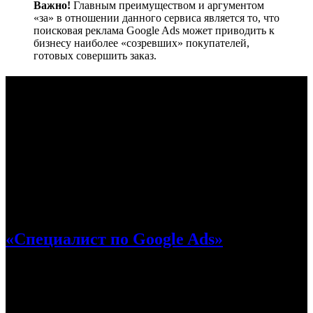
Важно!
Главным преимуществом и аргументом
«за» в отношении данного сервиса является то, что
поисковая реклама Google Ads может приводить к
бизнесу наиболее «созревших» покупателей,
готовых совершить заказ.
ТОП-10 курсов по рекламе в Google
Ads
Google каждый день обрабатывает огромное количество
(более 3,6 миллиарда поисковых запросов, что довольно
немало). Часть людей, которые ищут информацию и
встречаются с рекламой, в будущем могут стать вашей
целевой аудиторией. Мы предлагаем ТОП-10 курсов по
рекламе в Google Ads, после которых можно уметь делать
грамотную рекламу.
«Специалист по Google Ads»
Курс «Специалист по Google Ads» от PPC.World создан
экспертами для желающих максимально быстро разобраться
со всем, что связано с рекламными кампаниями в Google Ads:
как настраивать, анализировать и улучшать. Курс делает упор