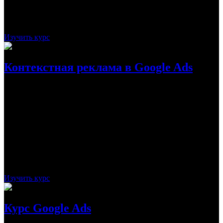
Стоимость:
бесплатно
Рассрочка:
-
Срок:
2 месяца
Курс рассчитан на обучение всем азам Google
Ads
Изучить курс
Контекстная реклама в Google Ads
На данном мини-курсе от Нетологии будущий маркетолог
узнает все о создании рекламной кампании с использованием
Google Ads. Предстоит в ходе обучения многое: работа с
ссылками, составление эффективных объявлений, подбор
ключевых фраз и минус-слов — все это позволит вернуть или
же получить пользователей.
Стоимость:
790
Рассрочка:
-
Срок:
1 день
Мини-курс позволит узнать все необходимое об
успешной работе в Google Ads
Изучить курс
Курс Google Ads