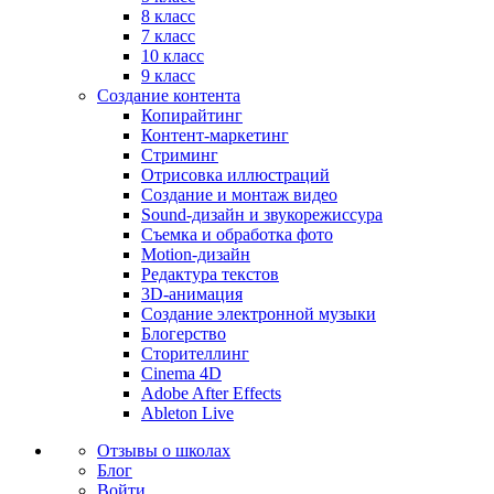
8 класс
7 класс
10 класс
9 класс
Создание контента
Копирайтинг
Контент-маркетинг
Стриминг
Отрисовка иллюстраций
Создание и монтаж видео
Sound-дизайн и звукорежиссура
Съемка и обработка фото
Motion-дизайн
Редактура текстов
3D-анимация
Создание электронной музыки
Блогерство
Сторителлинг
Cinema 4D
Adobe After Effects
Ableton Live
Отзывы о школах
Блог
Войти