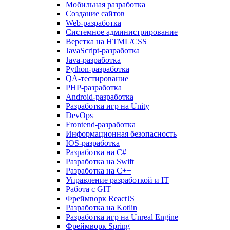
Мобильная разработка
Создание сайтов
Web-разработка
Системное администрирование
Верстка на HTML/CSS
JavaScript-разработка
Java-разработка
Python-разработка
QA-тестирование
PHP-разработка
Android-разработка
Разработка игр на Unity
DevOps
Frontend-разработка
Информационная безопасность
IOS-разработка
Разработка на C#
Разработка на Swift
Разработка на C++
Управление разработкой и IT
Работа с GIT
Фреймворк ReactJS
Разработка на Kotlin
Разработка игр на Unreal Engine
Фреймворк Spring