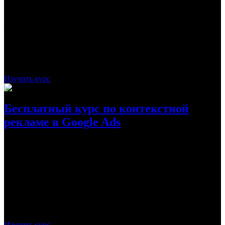
Курс «Google Ads» от Plerdy позволит узнать все базовые
навыки и умения, которыми должен обладать специалист,
желающий настроить и запустить рекламную кампанию,
причем максимально эффективную.
Стоимость:
бесплатно
Рассрочка:
-
Срок:
30 дней
Многие видео с курса посвящены настройке
рекламы в Google Ads
Изучить курс
Бесплатный курс по контекстной
рекламе в Google Ads
Курс по контекстной рекламе в Google Ads от Игоря Ивицкого
поможет начинающему специалисту узнать все, что связано с
Google Adwords. Он узнает все понятия и приемы, которые
можно использовать для настройки из запуска контекстной
рекламы.
Стоимость:
бесплатно
Рассрочка:
-
Срок:
1.5 месяц
Курс посвящен настройке рекламы в Google
Ads
Изучить курс