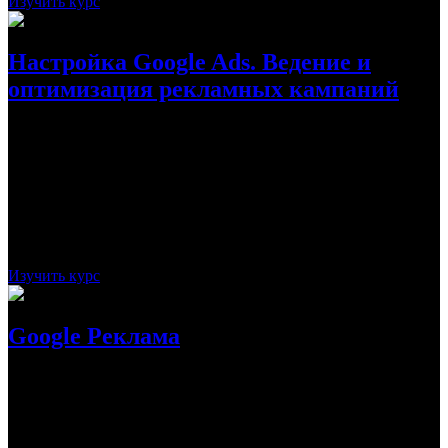
Изучить курс
Настройка Google Ads. Ведение и
оптимизация рекламных кампаний
На данном курсе от Павла Семенова можно узнать все, что
связано с настройкой Google Ads (Adwords). Главное, чему он
будет обучать — ведению и оптимизации рекламной
кампании с целью повышения ее эффективности.
Стоимость:
бесплатно
Рассрочка:
-
Срок:
20 дней
Курс посвящается ведению и оптимизации
рекламных кампаний
Изучить курс
Google Реклама
Данный курс от Skillshop позволяет узнать все-все самое
нужное и важное, что может помочь проводить рекламные
кампании в Google Рекламе. По окончанию курса можно сдать
экзамен и получить сертификат.