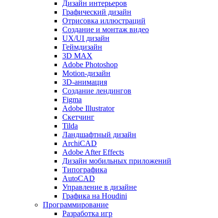
Дизайн интерьеров
Графический дизайн
Отрисовка иллюстраций
Создание и монтаж видео
UX/UI дизайн
Геймдизайн
3D MAX
Adobe Photoshop
Motion-дизайн
3D-анимация
Создание лендингов
Figma
Adobe Illustrator
Скетчинг
Tilda
Ландшафтный дизайн
ArchiCAD
Adobe After Effects
Дизайн мобильных приложений
Типографика
AutoCAD
Управление в дизайне
Графика на Houdini
Программирование
Разработка игр