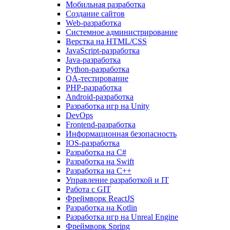
Мобильная разработка
Создание сайтов
Web-разработка
Системное администрирование
Верстка на HTML/CSS
JavaScript-разработка
Java-разработка
Python-разработка
QA-тестирование
PHP-разработка
Android-разработка
Разработка игр на Unity
DevOps
Frontend-разработка
Информационная безопасность
IOS-разработка
Разработка на C#
Разработка на Swift
Разработка на C++
Управление разработкой и IT
Работа с GIT
Фреймворк ReactJS
Разработка на Kotlin
Разработка игр на Unreal Engine
Фреймворк Spring