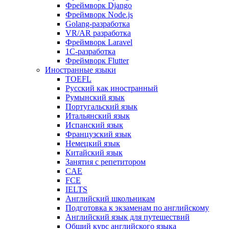
Фреймворк Django
Фреймворк Node.js
Golang-разработка
VR/AR разработка
Фреймворк Laravel
1C-разработка
Фреймворк Flutter
Иностранные языки
TOEFL
Русский как иностранный
Румынский язык
Португальский язык
Итальянский язык
Испанский язык
Французский язык
Немецкий язык
Китайский язык
Занятия с репетитором
CAE
FCE
IELTS
Английский школьникам
Подготовка к экзаменам по английскому
Английский язык для путешествий
Общий курс английского языка