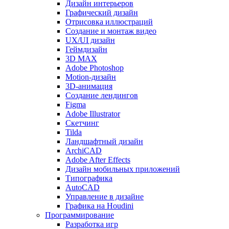
Дизайн интерьеров
Графический дизайн
Отрисовка иллюстраций
Создание и монтаж видео
UX/UI дизайн
Геймдизайн
3D MAX
Adobe Photoshop
Motion-дизайн
3D-анимация
Создание лендингов
Figma
Adobe Illustrator
Скетчинг
Tilda
Ландшафтный дизайн
ArchiCAD
Adobe After Effects
Дизайн мобильных приложений
Типографика
AutoCAD
Управление в дизайне
Графика на Houdini
Программирование
Разработка игр