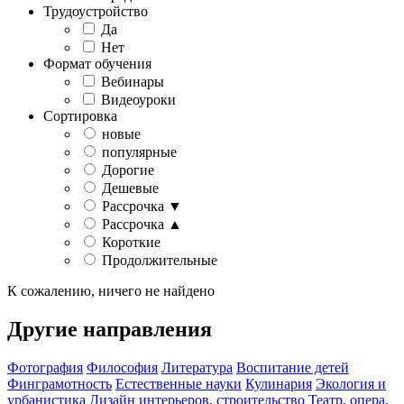
Трудоустройство
Да
Нет
Формат обучения
Вебинары
Видеоуроки
Сортировка
новые
популярные
Дорогие
Дешевые
Рассрочка ▼
Рассрочка ▲
Короткие
Продолжительные
К сожалению, ничего не найдено
Другие направления
Фотография
Философия
Литература
Воспитание детей
Финграмотность
Естественные науки
Кулинария
Экология и
урбанистика
Дизайн интерьеров, строительство
Театр, опера,