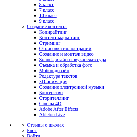
8 класс
7 класс
10 класс
9 класс
Создание контента
Копирайтинг
Контент-маркетинг
Стриминг
Отрисовка иллюстраций
Создание и монтаж видео
Sound-дизайн и звукорежиссура
Съемка и обработка фото
Motion-дизайн
Редактура текстов
3D-анимация
Создание электронной музыки
Блогерство
Сторителлинг
Cinema 4D
Adobe After Effects
Ableton Live
Отзывы о школах
Блог
Войти