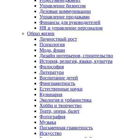
Project-менеджмент
Управление бизнесом
Деловые коммуникации
Управление продажами
Финансы для руководителей
HR и управление персоналом
Образ жизни
Личностный рост
Психология
Мода, фэшн
Дизайн интерьеров, строительство
История, религия, языки, культура
Философия
Литература
Воспитание детей
Финграмотность
Естественные науки
Кулинария
Экология и урбанистика
Хобби и творчество
Театр, опера, балет
Фотография
Музыка
Письменная грамотность
Искусство