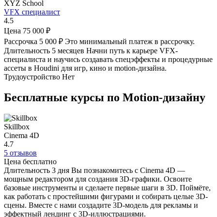
XYZ School
VFX специалист
4.5
Цена
75 000 ₽
Рассрочка
5 000 ₽
Это минимальный платеж в рассрочку.
Длительность
5 месяцев
Начни путь к карьере VFX-
специалиста и научись создавать спецэффекты и процедурные
ассеты в Houdini для игр, кино и motion-дизайна.
Трудоустройство
Нет
Бесплатные курсы по Motion-дизайну
Skillbox
Cinema 4D
4.7
5 отзывов
Цена
бесплатно
Длительность
3 дня
Вы познакомитесь с Cinema 4D —
мощным редактором для создания 3D-графики. Освоите
базовые инструменты и сделаете первые шаги в 3D. Поймёте,
как работать с простейшими фигурами и собирать целые 3D-
сцены. Вместе с нами создадите 3D-модель для рекламы и
эффектный лендинг с 3D-иллюстрациями.