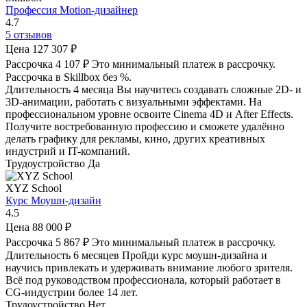
Профессия Motion-дизайнер
4.7
5 отзывов
Цена
127 307 ₽
Рассрочка
4 107 ₽
Это минимальный платеж в рассрочку.
Рассрочка в Skillbox без %.
Длительность
4 месяца
Вы научитесь создавать сложные 2D- и
3D-анимации, работать с визуальными эффектами. На
профессиональном уровне освоите Cinema 4D и After Effects.
Получите востребованную профессию и сможете удалённо
делать графику для рекламы, кино, других креативных
индустрий и IT-компаний.
Трудоустройство
Да
XYZ School
Курс Моушн-дизайн
4.5
Цена
88 000 ₽
Рассрочка
5 867 ₽
Это минимальный платеж в рассрочку.
Длительность
6 месяцев
Пройди курс моушн-дизайна и
научись привлекать и удерживать внимание любого зрителя.
Всё под руководством профессионала, который работает в
CG-индустрии более 14 лет.
Трудоустройство
Нет