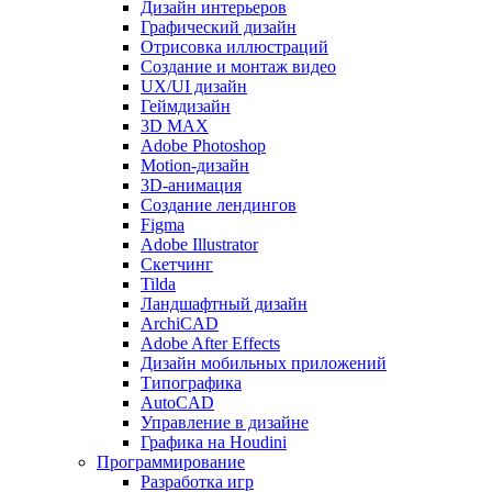
Дизайн интерьеров
Графический дизайн
Отрисовка иллюстраций
Создание и монтаж видео
UX/UI дизайн
Геймдизайн
3D MAX
Adobe Photoshop
Motion-дизайн
3D-анимация
Создание лендингов
Figma
Adobe Illustrator
Скетчинг
Tilda
Ландшафтный дизайн
ArchiCAD
Adobe After Effects
Дизайн мобильных приложений
Типографика
AutoCAD
Управление в дизайне
Графика на Houdini
Программирование
Разработка игр