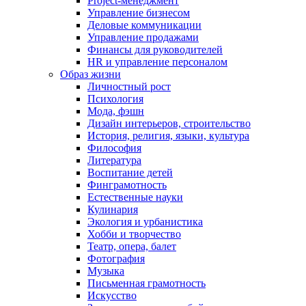
Project-менеджмент
Управление бизнесом
Деловые коммуникации
Управление продажами
Финансы для руководителей
HR и управление персоналом
Образ жизни
Личностный рост
Психология
Мода, фэшн
Дизайн интерьеров, строительство
История, религия, языки, культура
Философия
Литература
Воспитание детей
Финграмотность
Естественные науки
Кулинария
Экология и урбанистика
Хобби и творчество
Театр, опера, балет
Фотография
Музыка
Письменная грамотность
Искусство