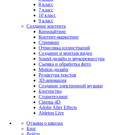
8 класс
7 класс
10 класс
9 класс
Создание контента
Копирайтинг
Контент-маркетинг
Стриминг
Отрисовка иллюстраций
Создание и монтаж видео
Sound-дизайн и звукорежиссура
Съемка и обработка фото
Motion-дизайн
Редактура текстов
3D-анимация
Создание электронной музыки
Блогерство
Сторителлинг
Cinema 4D
Adobe After Effects
Ableton Live
Отзывы о школах
Блог
Войти