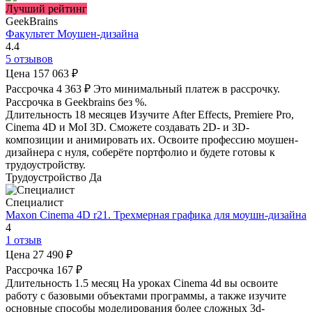
Лучший рейтинг
GeekBrains
Факультет Моушен-дизайна
4.4
5 отзывов
Цена
157 063 ₽
Рассрочка
4 363 ₽
Это минимальный платеж в рассрочку.
Рассрочка в Geekbrains без %.
Длительность
18 месяцев
Изучите After Effects, Premiere Pro,
Cinema 4D и MoI 3D. Сможете создавать 2D- и 3D-
композиции и анимировать их. Освоите профессию моушен-
дизайнера с нуля, соберёте портфолио и будете готовы к
трудоустройству.
Трудоустройство
Да
Специалист
Maxon Cinema 4D r21. Трехмерная графика для моушн-дизайна
4
1 отзыв
Цена
27 490 ₽
Рассрочка
167 ₽
Длительность
1.5 месяц
На уроках Cinema 4d вы освоите
работу с базовыми объектами программы, а также изучите
основные способы моделирования более сложных 3d-