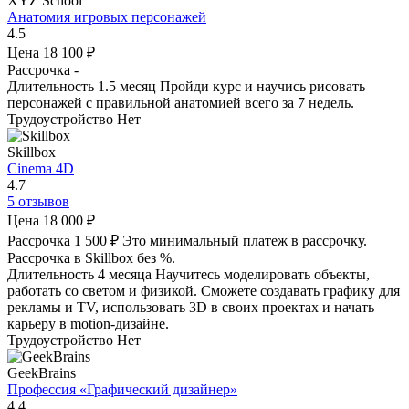
XYZ School
Анатомия игровых персонажей
4.5
Цена
18 100 ₽
Рассрочка
-
Длительность
1.5 месяц
Пройди курс и научись рисовать
персонажей с правильной анатомией всего за 7 недель.
Трудоустройство
Нет
Skillbox
Cinema 4D
4.7
5 отзывов
Цена
18 000 ₽
Рассрочка
1 500 ₽
Это минимальный платеж в рассрочку.
Рассрочка в Skillbox без %.
Длительность
4 месяца
Научитесь моделировать объекты,
работать со светом и физикой. Сможете создавать графику для
рекламы и TV, использовать 3D в своих проектах и начать
карьеру в motion-дизайне.
Трудоустройство
Нет
GeekBrains
Профессия «Графический дизайнер»
4.4