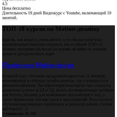
4.5
Цена
бесплатно
Длительность
19 дней
Видеокурс с Youtube, включающий 19
занятий.
ТОП-10 курсов по Motion-дизайну
Курсов, как видите, очень много, и чтобы вы получили
исключительно важные сведения, мы отобрали ТОП-10
лучших программ обучения по моушн-дизайну по разным
ценам и для различных задач.
Профессия Motion-design
Большой курс обучения продолжительностью 11 месяцев,
включающий в себя как онлайн-занятия, так и воркшопы в
реальном времени. Эксперты-практики научат вас создавать
различные ролики в 2Д и 3Д, делать анимированные заставки
для Ютуба, рекламу для мобильных приложений и игр, а
также моушн-шоу для выставок и мероприятий. Весь процесс
обучения максимально приближен к реальной работе. Сейчас
действует […]
Стоимость:
86 000