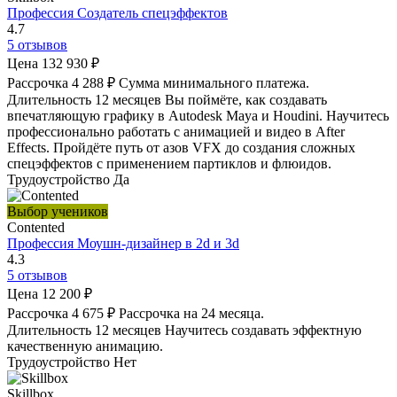
Профессия Создатель спецэффектов
4.7
5 отзывов
Цена
132 930 ₽
Рассрочка
4 288 ₽
Сумма минимального платежа.
Длительность
12 месяцев
Вы поймёте, как создавать
впечатляющую графику в Autodesk Maya и Houdini. Научитесь
профессионально работать с анимацией и видео в After
Effects. Пройдёте путь от азов VFX до создания сложных
спецэффектов с применением партиклов и флюидов.
Трудоустройство
Да
Выбор учеников
Contented
Профессия Моушн-дизайнер в 2d и 3d
4.3
5 отзывов
Цена
12 200 ₽
Рассрочка
4 675 ₽
Рассрочка на 24 месяца.
Длительность
12 месяцев
Научитесь создавать эффектную
качественную анимацию.
Трудоустройство
Нет
Skillbox