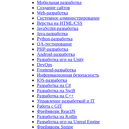
Мобильная разработка
Создание сайтов
Web-разработка
Системное администрирование
Верстка на HTML/CSS
JavaScript-разработка
Java-разработка
Python-разработка
QA-тестирование
PHP-разработка
Android-разработка
Разработка игр на Unity
DevOps
Frontend-разработка
Информационная безопасность
IOS-разработка
Разработка на C#
Разработка на Swift
Разработка на C++
Управление разработкой и IT
Работа с GIT
Фреймворк ReactJS
Разработка на Kotlin
Разработка игр на Unreal Engine
Фреймворк Spring