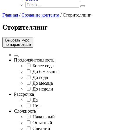
Главная
/
Создание контента
/
Сторителлинг
Сторителлинг
Выбрать курс
по параметрам
Продолжительность
Более года
До 6 месяцев
До года
До месяца
До недели
Рассрочка
Да
Нет
Сложность
Начальный
Опытный
Средний