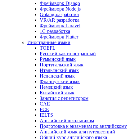
Фреймворк Django
Фреймворк Node.js
Golang-разработка
VR/AR разработка
Фреймворк Laravel
1C-разработка
Фреймворк Flutter
Иностранные языки
TOEFL
Русский как иностранный
Румынский язык
Португальский язык
Итальянский язык
Испанский язык
Французский язык
Немецкий язык
Китайский язык
Занятия с репетитором
CAE
FCE
IELTS
Английский школьникам
Подготовка к экзаменам по английскому
Английский язык для путешествий
Общий курс английского языка