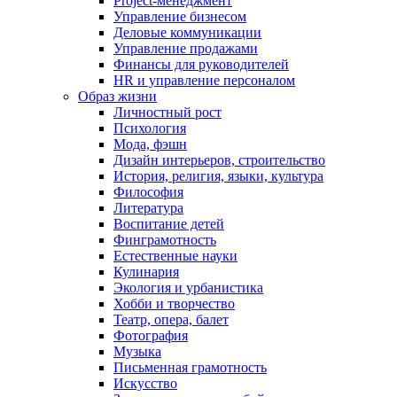
Project-менеджмент
Управление бизнесом
Деловые коммуникации
Управление продажами
Финансы для руководителей
HR и управление персоналом
Образ жизни
Личностный рост
Психология
Мода, фэшн
Дизайн интерьеров, строительство
История, религия, языки, культура
Философия
Литература
Воспитание детей
Финграмотность
Естественные науки
Кулинария
Экология и урбанистика
Хобби и творчество
Театр, опера, балет
Фотография
Музыка
Письменная грамотность
Искусство