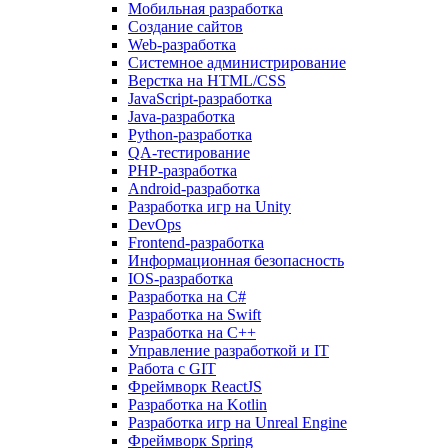
Мобильная разработка
Создание сайтов
Web-разработка
Системное администрирование
Верстка на HTML/CSS
JavaScript-разработка
Java-разработка
Python-разработка
QA-тестирование
PHP-разработка
Android-разработка
Разработка игр на Unity
DevOps
Frontend-разработка
Информационная безопасность
IOS-разработка
Разработка на C#
Разработка на Swift
Разработка на C++
Управление разработкой и IT
Работа с GIT
Фреймворк ReactJS
Разработка на Kotlin
Разработка игр на Unreal Engine
Фреймворк Spring