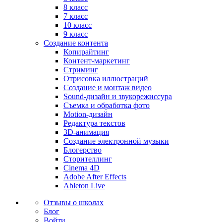
8 класс
7 класс
10 класс
9 класс
Создание контента
Копирайтинг
Контент-маркетинг
Стриминг
Отрисовка иллюстраций
Создание и монтаж видео
Sound-дизайн и звукорежиссура
Съемка и обработка фото
Motion-дизайн
Редактура текстов
3D-анимация
Создание электронной музыки
Блогерство
Сторителлинг
Cinema 4D
Adobe After Effects
Ableton Live
Отзывы о школах
Блог
Войти