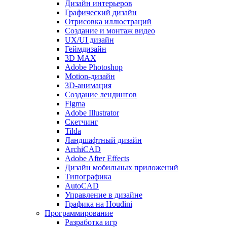
Дизайн интерьеров
Графический дизайн
Отрисовка иллюстраций
Создание и монтаж видео
UX/UI дизайн
Геймдизайн
3D MAX
Adobe Photoshop
Motion-дизайн
3D-анимация
Создание лендингов
Figma
Adobe Illustrator
Скетчинг
Tilda
Ландшафтный дизайн
ArchiCAD
Adobe After Effects
Дизайн мобильных приложений
Типографика
AutoCAD
Управление в дизайне
Графика на Houdini
Программирование
Разработка игр