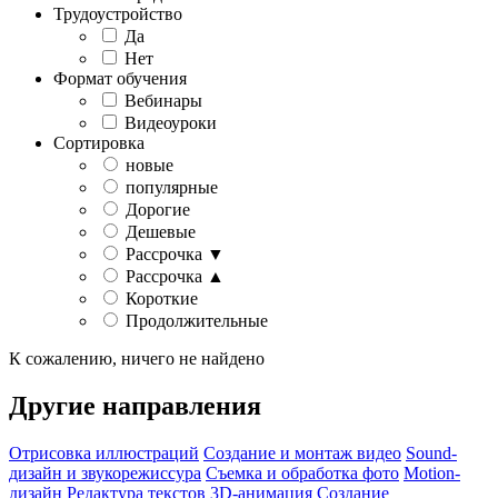
Трудоустройство
Да
Нет
Формат обучения
Вебинары
Видеоуроки
Сортировка
новые
популярные
Дорогие
Дешевые
Рассрочка ▼
Рассрочка ▲
Короткие
Продолжительные
К сожалению, ничего не найдено
Другие направления
Отрисовка иллюстраций
Создание и монтаж видео
Sound-
дизайн и звукорежиссура
Съемка и обработка фото
Motion-
дизайн
Редактура текстов
3D-анимация
Создание