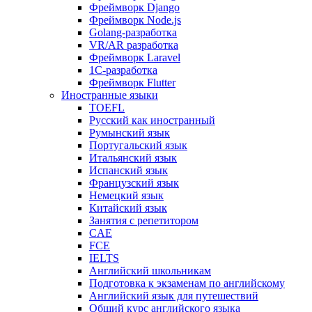
Фреймворк Django
Фреймворк Node.js
Golang-разработка
VR/AR разработка
Фреймворк Laravel
1C-разработка
Фреймворк Flutter
Иностранные языки
TOEFL
Русский как иностранный
Румынский язык
Португальский язык
Итальянский язык
Испанский язык
Французский язык
Немецкий язык
Китайский язык
Занятия с репетитором
CAE
FCE
IELTS
Английский школьникам
Подготовка к экзаменам по английскому
Английский язык для путешествий
Общий курс английского языка