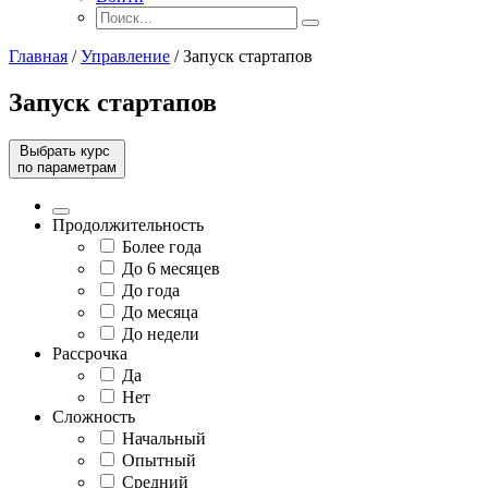
Главная
/
Управление
/
Запуск стартапов
Запуск стартапов
Выбрать курс
по параметрам
Продолжительность
Более года
До 6 месяцев
До года
До месяца
До недели
Рассрочка
Да
Нет
Сложность
Начальный
Опытный
Средний