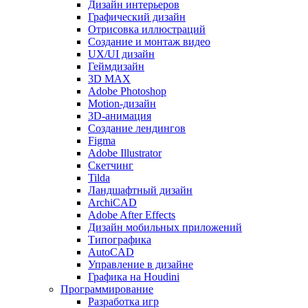
Дизайн интерьеров
Графический дизайн
Отрисовка иллюстраций
Создание и монтаж видео
UX/UI дизайн
Геймдизайн
3D MAX
Adobe Photoshop
Motion-дизайн
3D-анимация
Создание лендингов
Figma
Adobe Illustrator
Скетчинг
Tilda
Ландшафтный дизайн
ArchiCAD
Adobe After Effects
Дизайн мобильных приложений
Типографика
AutoCAD
Управление в дизайне
Графика на Houdini
Программирование
Разработка игр