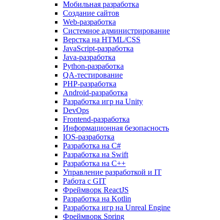
Мобильная разработка
Создание сайтов
Web-разработка
Системное администрирование
Верстка на HTML/CSS
JavaScript-разработка
Java-разработка
Python-разработка
QA-тестирование
PHP-разработка
Android-разработка
Разработка игр на Unity
DevOps
Frontend-разработка
Информационная безопасность
IOS-разработка
Разработка на C#
Разработка на Swift
Разработка на C++
Управление разработкой и IT
Работа с GIT
Фреймворк ReactJS
Разработка на Kotlin
Разработка игр на Unreal Engine
Фреймворк Spring