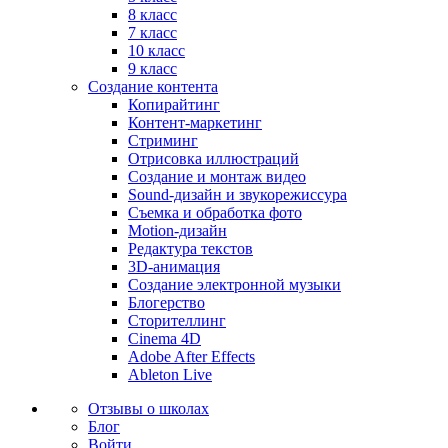
8 класс
7 класс
10 класс
9 класс
Создание контента
Копирайтинг
Контент-маркетинг
Стриминг
Отрисовка иллюстраций
Создание и монтаж видео
Sound-дизайн и звукорежиссура
Съемка и обработка фото
Motion-дизайн
Редактура текстов
3D-анимация
Создание электронной музыки
Блогерство
Сторителлинг
Cinema 4D
Adobe After Effects
Ableton Live
Отзывы о школах
Блог
Войти