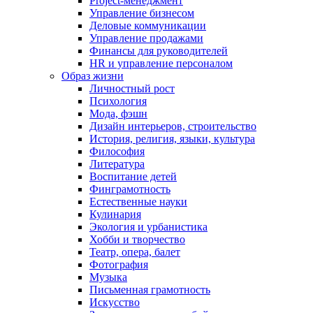
Project-менеджмент
Управление бизнесом
Деловые коммуникации
Управление продажами
Финансы для руководителей
HR и управление персоналом
Образ жизни
Личностный рост
Психология
Мода, фэшн
Дизайн интерьеров, строительство
История, религия, языки, культура
Философия
Литература
Воспитание детей
Финграмотность
Естественные науки
Кулинария
Экология и урбанистика
Хобби и творчество
Театр, опера, балет
Фотография
Музыка
Письменная грамотность
Искусство