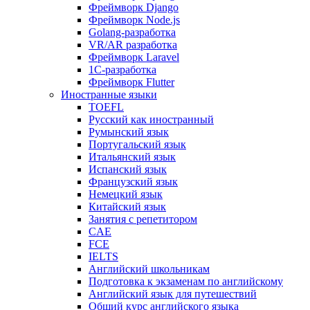
Фреймворк Django
Фреймворк Node.js
Golang-разработка
VR/AR разработка
Фреймворк Laravel
1C-разработка
Фреймворк Flutter
Иностранные языки
TOEFL
Русский как иностранный
Румынский язык
Португальский язык
Итальянский язык
Испанский язык
Французский язык
Немецкий язык
Китайский язык
Занятия с репетитором
CAE
FCE
IELTS
Английский школьникам
Подготовка к экзаменам по английскому
Английский язык для путешествий
Общий курс английского языка