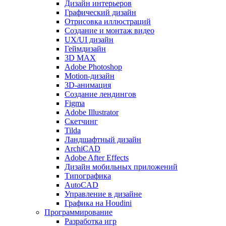
Дизайн интерьеров
Графический дизайн
Отрисовка иллюстраций
Создание и монтаж видео
UX/UI дизайн
Геймдизайн
3D MAX
Adobe Photoshop
Motion-дизайн
3D-анимация
Создание лендингов
Figma
Adobe Illustrator
Скетчинг
Tilda
Ландшафтный дизайн
ArchiCAD
Adobe After Effects
Дизайн мобильных приложений
Типографика
AutoCAD
Управление в дизайне
Графика на Houdini
Программирование
Разработка игр