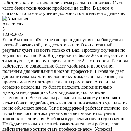
работ, так как ограниченное время реально напрягало. Очень
часто были технические проблемы на сайте. В целом я
считаю, что такое обучение должно стоить намного дешевле.
Анастасия
5
12.03.2023
Если Вы ищете обучение где преподнесут все на блюдечки с
розовой каемочкой, то здесь этого нет. Окончательный
результат будет зависеть только от Вас! Прохожу обучение по
моушн от нуля до Pro. Видеоуроки не более 20 минут, есть и 5-
ти минутные, в целом неделя занимает 2 часа теории. Если вы
работаете, то совмещение будет удобным, и курс станет
полезным для начинания в новой профессии. Школа не дает
дополнительных материалов по курсам, если вы ленивы, то
просто сможете повторять за спикером и все. А если вы
серьезно нацелены, то будете находить дополнительно
нужную информацию. Сам видеоматериал записан
качественно. Все спикеры разные и по-разному объясняют
кто-то более подробно, кто-то просто показывает куда нажать,
но не объясняет зачем. Чат с поддержкой работает отлично, но
из-за большого потока учеников ответ можете получить
только в течение дня. В общем курс рекомендую однозначно!
Но будьте готовы к плотной самостоятельной работе, если
действительно хотите стать профессионалом. Успехов!