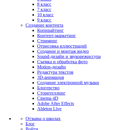
8 класс
7 класс
10 класс
9 класс
Создание контента
Копирайтинг
Контент-маркетинг
Стриминг
Отрисовка иллюстраций
Создание и монтаж видео
Sound-дизайн и звукорежиссура
Съемка и обработка фото
Motion-дизайн
Редактура текстов
3D-анимация
Создание электронной музыки
Блогерство
Сторителлинг
Cinema 4D
Adobe After Effects
Ableton Live
Отзывы о школах
Блог
Войти