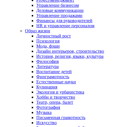
Project-менеджмент
Управление бизнесом
Деловые коммуникации
Управление продажами
Финансы для руководителей
HR и управление персоналом
Образ жизни
Личностный рост
Психология
Мода, фэшн
Дизайн интерьеров, строительство
История, религия, языки, культура
Философия
Литература
Воспитание детей
Финграмотность
Естественные науки
Кулинария
Экология и урбанистика
Хобби и творчество
Театр, опера, балет
Фотография
Музыка
Письменная грамотность
Искусство