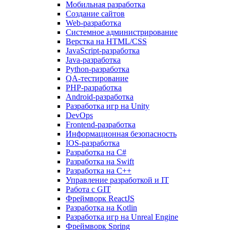
Мобильная разработка
Создание сайтов
Web-разработка
Системное администрирование
Верстка на HTML/CSS
JavaScript-разработка
Java-разработка
Python-разработка
QA-тестирование
PHP-разработка
Android-разработка
Разработка игр на Unity
DevOps
Frontend-разработка
Информационная безопасность
IOS-разработка
Разработка на C#
Разработка на Swift
Разработка на C++
Управление разработкой и IT
Работа с GIT
Фреймворк ReactJS
Разработка на Kotlin
Разработка игр на Unreal Engine
Фреймворк Spring