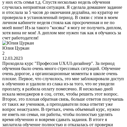
у них есть семья т.д. Спустя несколько недель обучения
случилась неприятная ситуация. Я сделала домашнее задание
и отослала за 5 часов до окончания дедлайна, но куратор не
проверила в установленный период. В связи с этим в моем
личном кабинете неделя стояла как просроченная и не по
моей вине! Из-за такого "косяка" я могу не получить диплом,
хотя вина не моя! А диплом мне нужен так как я обучаюсь за
счет работодателя!
Юлия Цуркан
2
12.03.2023
Проходила курс "Профессия UX/UI-дизайнер". За период
обучения было очень много стрессовых ситуаций. Обучение
очень дорогое, а организационные моменты в школе очень
плохие. Первое, что случилось, это мне заблокировали доступ
к обучению и удалили из слака из-за того, что не увидели
проплату, я разбила оплату помесячно. Я несколько дней
искала менеджеров в соц. сетях, чтобы решить этот вопрос.
Второе, это плохая обратная связь, больше ответов получаешь
от таких же учеников, а преподаватели пока ответят уже
вопрос неактуален. В-третьих, очень объемный курс, нужно
не иметь ни семьи, ни работы, чтобы полностью уделять
время обучению и вовремя сдавать задания. В итоге я
заплатила обучение полностью и отказалась от проверки