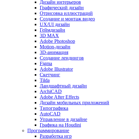
Дизайн интерьеров
Графический дизайн
Отрисовка иллюстраций
Создание и монтаж видео
UX/UI дизайн
Геймдизайн
3D MAX
Adobe Photoshop
Motion-дизайн
3D-анимация
Создание лендингов
Figma
Adobe Illustrator
Скетчинг
Tilda
Ландшафтный дизайн
ArchiCAD
Adobe After Effects
Дизайн мобильных приложений
Типографика
AutoCAD
Управление в дизайне
Графика на Houdini
Программирование
Разработка игр