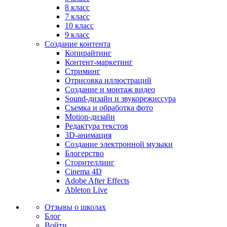
8 класс
7 класс
10 класс
9 класс
Создание контента
Копирайтинг
Контент-маркетинг
Стриминг
Отрисовка иллюстраций
Создание и монтаж видео
Sound-дизайн и звукорежиссура
Съемка и обработка фото
Motion-дизайн
Редактура текстов
3D-анимация
Создание электронной музыки
Блогерство
Сторителлинг
Cinema 4D
Adobe After Effects
Ableton Live
Отзывы о школах
Блог
Войти