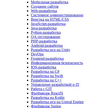
Мобильная разработка
Создание сайтов
Web-разработка
Системное администрирование
Верстка на HTML/CSS
JavaScript-разработка
Java-разработка
Python-разработка
QA-тестирование
PHP-разработка
Android-разработка
Разработка игр на Unity
DevOps
Frontend-разработка
Информационная безопасность
IOS-разработка
Разработка на C#
Разработка на Swift
Разработка на C++
Управление разработкой и IT
Работа с GIT
Фреймворк ReactJS
Разработка на Kotlin
Разработка игр на Unreal Engine
Фреймворк Spring