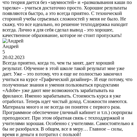
что теория дается без «заумностей» и «размазывания каши по
тарелке» - учиться достаточно просто. Хорошие результаты
появляются быстро, а это всегда приятно. С технической
стороной учебы серьезных сложностей у меня не было. Не
скажу, что все идеально, но решение техподдержка находит
всегда. Лично я для себя сделал вывод - это хорошее,
качественное образование, которое не стоит пропускать!
Андрей
5
20.02.2023
Всегда приятно, когда то, чем ты занят, дает хороший
результат. Обучение в этой школе такой результат мне уже
дает. Уже – это потому, что я еще не полностью закончил
учиться на курсе «Графический дизайнер». И еще потому, что
полученные знания и умения пользоваться продуктами
«Adobe» уже дают мне возможность зарабатывать на
фрилансе. Именно зарабатывать. Стоимость курса я уже
отработал. Теперь идет чистый доход. Сложности имеются.
Материала много и не всегда он понятен с первого раза.
Программное обеспечение (личный кабинет и т.п.) сюрпризы
преподносит. При этом обратная связь с техподдержкой и
учителями хорошая. Особенно с учителями. Самостоятельно я
бы не разобрался. В общем, все в меру… Главное – силы,
время и деньги я потратил с пользой!