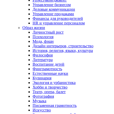
Project-менеджмент
Управление бизнесом
Деловые коммуникации
Управление продажами
Финансы для руководителей
HR и управление персоналом
Образ жизни
Личностный рост
Психология
Мода, фэшн
Дизайн интерьеров, строительство
История, религия, языки, культура
Философия
Литература
Воспитание детей
Финграмотность
Естественные науки
Кулинария
Экология и урбанистика
Хобби и творчество
Театр, опера, балет
Фотография
Музыка
Письменная грамотность
Искусство