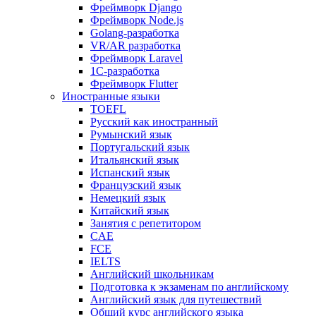
Фреймворк Django
Фреймворк Node.js
Golang-разработка
VR/AR разработка
Фреймворк Laravel
1C-разработка
Фреймворк Flutter
Иностранные языки
TOEFL
Русский как иностранный
Румынский язык
Португальский язык
Итальянский язык
Испанский язык
Французский язык
Немецкий язык
Китайский язык
Занятия с репетитором
CAE
FCE
IELTS
Английский школьникам
Подготовка к экзаменам по английскому
Английский язык для путешествий
Общий курс английского языка